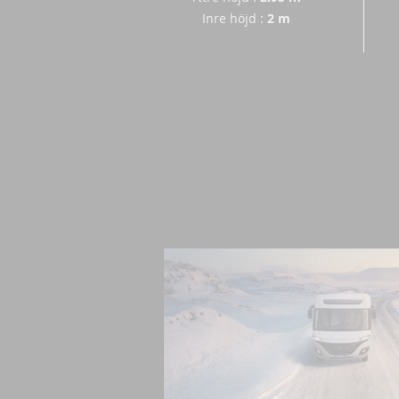
Inre höjd
:
2 m
PICTURES OF THE LV6.8