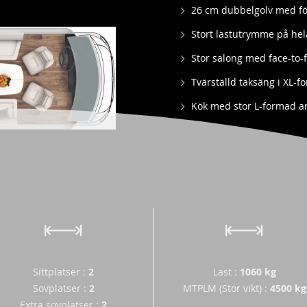
26 cm dubbelgolv med för
Stort lastutrymme på he
Stor salong med face-to-f
Tvärställd taksäng i XL-f
Kök med stor L-formad arb
Sittplatser
:
2
Last
:
1060 kg
Sovplatser
:
2
MTPLM (Stor vikt)
:
4500
kg
Extra sovplatser
:
2