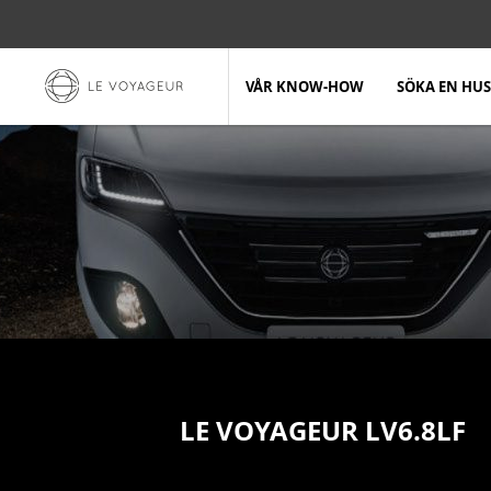
Aller au texte
Aller au menu
Hoppa
Huvudmeny
till
VÅR KNOW-HOW
SÖKA EN HUS
innehållet
LE VOYAGEUR LV6.8LF