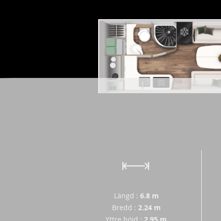
Längd
:
6.8
m
Bredd
:
2.24
m
Yttre höjd
:
2.95
m