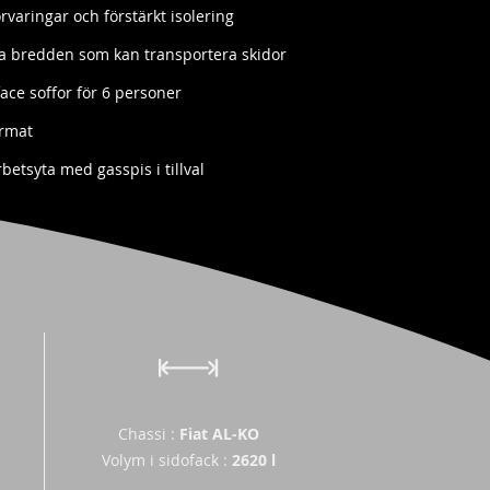
varingar och förstärkt isolering
la bredden som kan transportera skidor
ace soffor för 6 personer
ormat
etsyta med gasspis i tillval
Chassi
:
Fiat AL-KO
Volym i sidofack
:
2620 l