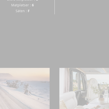
Matplatser
:
6
Säten
:
F
LF